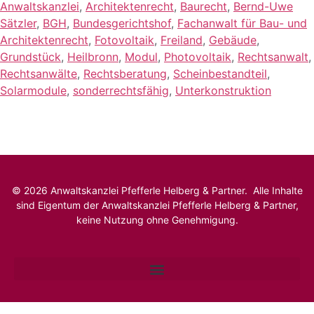
Anwaltskanzlei
,
Architektenrecht
,
Baurecht
,
Bernd-Uwe
Sätzler
,
BGH
,
Bundesgerichtshof
,
Fachanwalt für Bau- und
Architektenrecht
,
Fotovoltaik
,
Freiland
,
Gebäude
,
Grundstück
,
Heilbronn
,
Modul
,
Photovoltaik
,
Rechtsanwalt
,
Rechtsanwälte
,
Rechtsberatung
,
Scheinbestandteil
,
Solarmodule
,
sonderrechtsfähig
,
Unterkonstruktion
© 2026 Anwaltskanzlei Pfefferle Helberg & Partner. Alle Inhalte
sind Eigentum der Anwaltskanzlei Pfefferle Helberg & Partner,
keine Nutzung ohne Genehmigung.