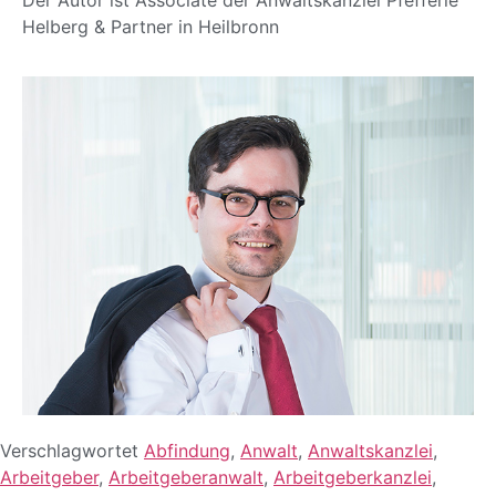
Der Autor ist Associate der Anwaltskanzlei Pfefferle
Helberg & Partner in Heilbronn
Verschlagwortet
Abfindung
,
Anwalt
,
Anwaltskanzlei
,
Arbeitgeber
,
Arbeitgeberanwalt
,
Arbeitgeberkanzlei
,