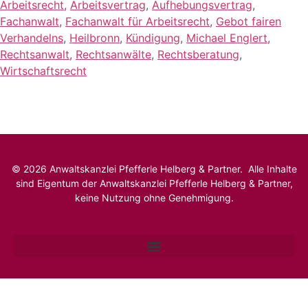
Arbeitsrecht
,
Arbeitsvertrag
,
Aufhebungsvertrag
,
Fachanwalt
,
Fachanwalt für Arbeitsrecht
,
Gebot fairen
Verhandelns
,
Heilbronn
,
Kündigung
,
Michael Englert
,
Rechtsanwalt
,
Rechtsanwälte
,
Rechtsberatung
,
Wirtschaftsrecht
© 2026 Anwaltskanzlei Pfefferle Helberg & Partner. Alle Inhalte
sind Eigentum der Anwaltskanzlei Pfefferle Helberg & Partner,
keine Nutzung ohne Genehmigung.