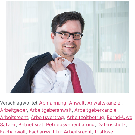
Verschlagwortet
Abmahnung
,
Anwalt
,
Anwaltskanzlei
,
Arbeitgeber
,
Arbeitgeberanwalt
,
Arbeitgeberkanzlei
,
Arbeitsrecht
,
Arbeitsvertrag
,
Arbeitzeitbetrug
,
Bernd-Uwe
Sätzler
,
Betriebsrat
,
Betriebsverienbarung
,
Datenschutz
,
Fachanwalt
,
Fachanwalt für Arbeitsrecht
,
fristlose