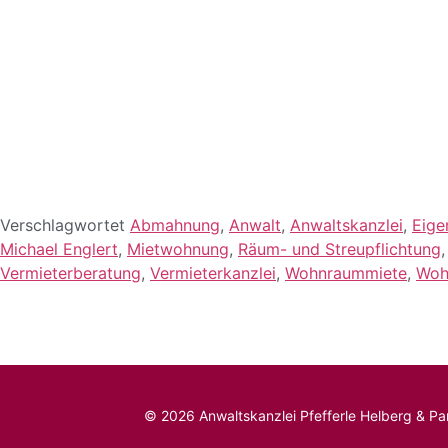
Verschlagwortet
Abmahnung
,
Anwalt
,
Anwaltskanzlei
,
Eig
Michael Englert
,
Mietwohnung
,
Räum- und Streupflichtung
Vermieterberatung
,
Vermieterkanzlei
,
Wohnraummiete
,
Woh
© 2026 Anwaltskanzlei Pfefferle Helberg & Par