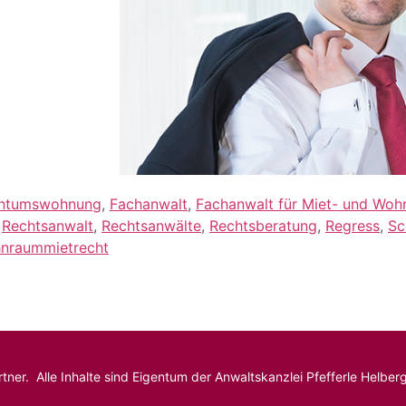
entumswohnung
,
Fachanwalt
,
Fachanwalt für Miet- und Wo
,
Rechtsanwalt
,
Rechtsanwälte
,
Rechtsberatung
,
Regress
,
Sc
nraummietrecht
tner. Alle Inhalte sind Eigentum der Anwaltskanzlei Pfefferle Helb