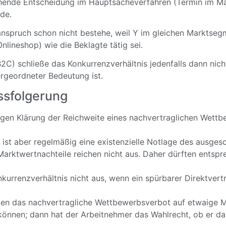
ehende Entscheidung im Hauptsacheverfahren (Termin im M
rde.
anspruch schon nicht bestehe, weil Y im gleichen Marktseg
lineshop) wie die Beklagte tätig sei.
B2C) schließe das Konkurrenzverhältnis jedenfalls dann nich
ergeordneter Bedeutung ist.
ssfolgerung
figen Klärung der Reichweite eines nachvertraglichen Wettb
 ist aber regelmäßig eine existenzielle Notlage des ausge
 Marktwertnachteile reichen nicht aus. Daher dürften ents
kurrenzverhältnis nicht aus, wenn ein spürbarer Direktver
ten das nachvertragliche Wettbewerbsverbot auf etwaige 
n können; dann hat der Arbeitnehmer das Wahlrecht, ob er 