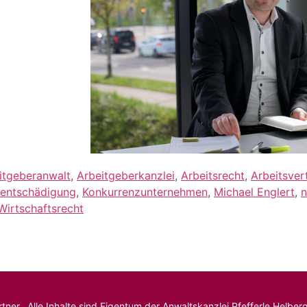
itgeberanwalt
,
Arbeitgeberkanzlei
,
Arbeitsrecht
,
Arbeitsver
entschädigung
,
Konkurrenzunternehmen
,
Michael Englert
,
n
Wirtschaftsrecht
tner. Alle Inhalte sind Eigentum der Anwaltskanzlei Pfefferle Helb