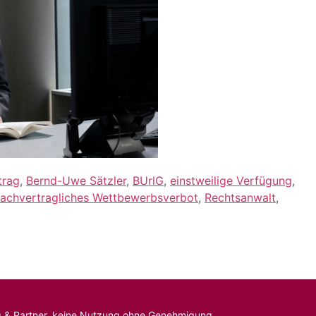
trag
,
Bernd-Uwe Sätzler
,
BUrlG
,
einstweilige Verfügung
,
achvertragliches Wettbewerbsverbot
,
Rechtsanwalt
,
erg & Partner, keine Nutzung ohne Genehmigung.