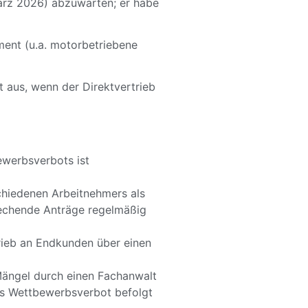
ärz 2026) abzuwarten; er habe
ment (u.a. motorbetriebene
t aus, wenn der Direktvertrieb
ewerbsverbots ist
schiedenen Arbeitnehmers als
prechende Anträge regelmäßig
trieb an Endkunden über einen
Mängel durch einen Fachanwalt
das Wettbewerbsverbot befolgt