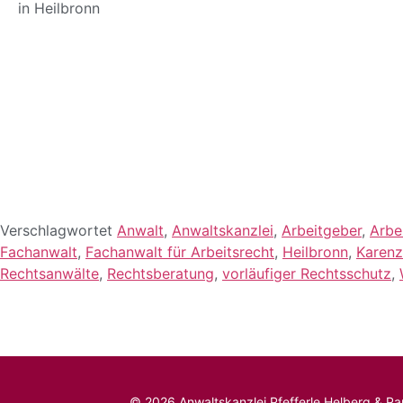
in Heilbronn
Verschlagwortet
Anwalt
,
Anwaltskanzlei
,
Arbeitgeber
,
Arbe
Fachanwalt
,
Fachanwalt für Arbeitsrecht
,
Heilbronn
,
Karenz
Rechtsanwälte
,
Rechtsberatung
,
vorläufiger Rechtsschutz
,
© 2026 Anwaltskanzlei Pfefferle Helberg & Par