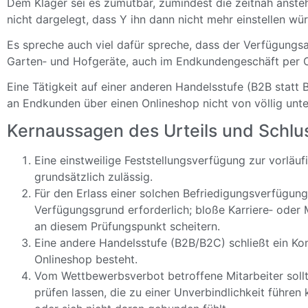
Dem Kläger sei es zumutbar, zumindest die zeitnah anst
nicht dargelegt, dass Y ihn dann nicht mehr einstellen wü
Es spreche auch viel dafür spreche, dass der Verfügungs
Garten‑ und Hofgeräte, auch im Endkundengeschäft per On
Eine Tätigkeit auf einer anderen Handelsstufe (B2B statt 
an Endkunden über einen Onlineshop nicht von völlig unt
Kernaussagen des Urteils und Schlu
Eine einstweilige Feststellungsverfügung zur vorläu
grundsätzlich zulässig.
Für den Erlass einer solchen Befriedigungsverfügung
Verfügungsgrund erforderlich; bloße Karriere‑ oder
an diesem Prüfungspunkt scheitern.
Eine andere Handelsstufe (B2B/B2C) schließt ein Kon
Onlineshop besteht.
Vom Wettbewerbsverbot betroffene Mitarbeiter soll
prüfen lassen, die zu einer Unverbindlichkeit führe