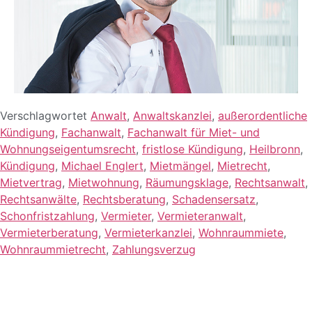
Verschlagwortet
Anwalt
,
Anwaltskanzlei
,
außerordentliche
Kündigung
,
Fachanwalt
,
Fachanwalt für Miet- und
Wohnungseigentumsrecht
,
fristlose Kündigung
,
Heilbronn
,
Kündigung
,
Michael Englert
,
Mietmängel
,
Mietrecht
,
Mietvertrag
,
Mietwohnung
,
Räumungsklage
,
Rechtsanwalt
,
Rechtsanwälte
,
Rechtsberatung
,
Schadensersatz
,
Schonfristzahlung
,
Vermieter
,
Vermieteranwalt
,
Vermieterberatung
,
Vermieterkanzlei
,
Wohnraummiete
,
Wohnraummietrecht
,
Zahlungsverzug